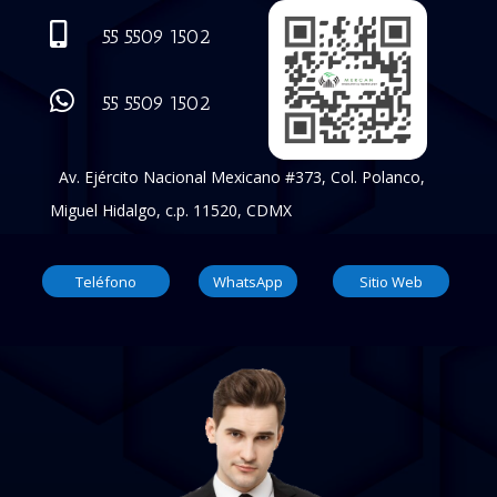

55 5509 1502

55 5509 1502
Av. Ejército Nacional Mexicano #373, Col. Polanco,
Miguel Hidalgo, c.p. 11520, CDMX
Teléfono
WhatsApp
Sitio Web